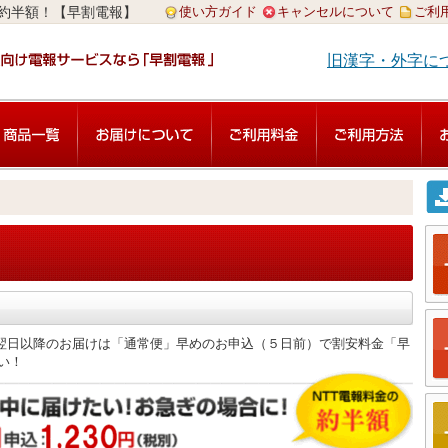
使い方ガイド
キャンセルについて
ご利
の約半額！【早割電報】
旧漢字・外字に
翌日以降のお届けは「通常便」早めのお申込（５日前）で割安料金「早
い！