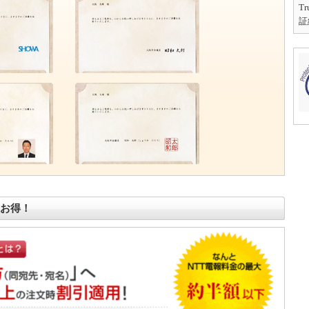
T
証
お得！