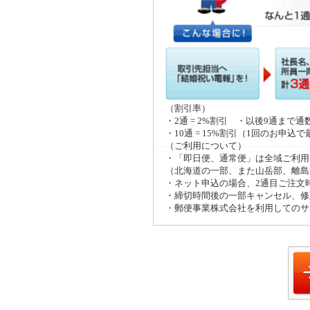
（割引率）
・2通 = 2%割引 ・以後9通まで
・10通 = 15%割引（1回のお申込
（ご利用について）
・「即日便、通常便」は全域ご利用
（北海道の一部、また山岳部、離島
・ネット申込の場合、2通目ご注文
・締切時間後の一部キャンセル、修
・郵便事業株式会社を利用してのサ