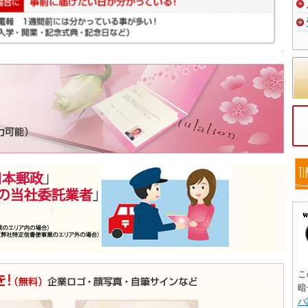
こ
暗
バ